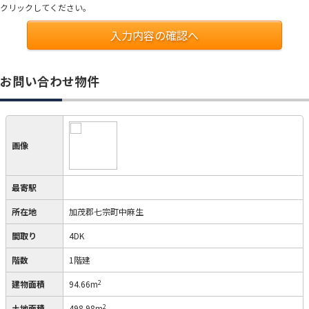
クリックしてください。
入力内容の確認へ
お問い合わせ物件
画像
最寄駅
所在地
加茂郡七宗町中麻生
間取り
4DK
階数
1階建
2
建物面積
94.66m
2
土地面積
498.98m