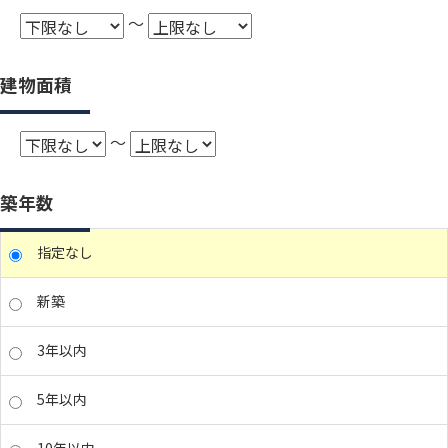
～
建物面積
～
築年数
指定なし
新築
3年以内
5年以内