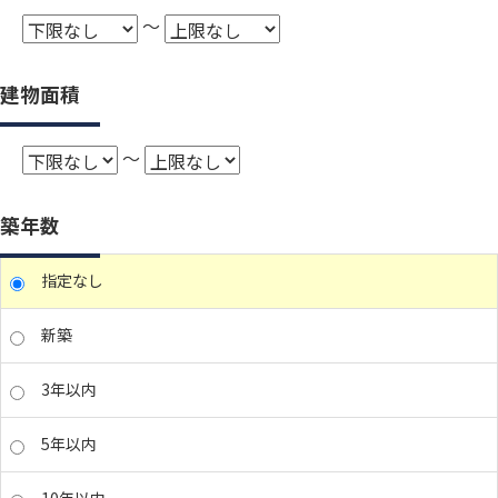
～
建物面積
～
築年数
指定なし
新築
3年以内
5年以内