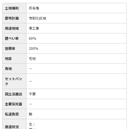
土地権利
所有権
都市計画
市街化区域
用途地域
準工業
建ぺい率
60%
容積率
200%
地目
宅地
角地
－
セットバッ
－
ク
国土法届出
不要
主要採光面
－
私道負担
無
北：
接道状況