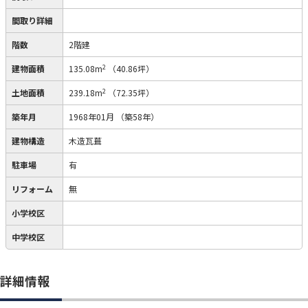
間取り詳細
階数
2階建
2
建物面積
135.08m
（40.86坪）
2
土地面積
239.18m
（72.35坪）
築年月
1968年01月
（築58年）
建物構造
木造瓦葺
駐車場
有
リフォーム
無
小学校区
中学校区
詳細情報