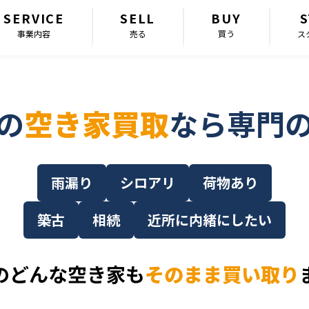
SERVICE
SELL
BUY
S
事業内容
売る
買う
ス
の
空き家買取
なら専門
雨漏り
シロアリ
荷物あり
築古
相続
近所に内緒にしたい
のどんな空き家も
そのまま買い取り