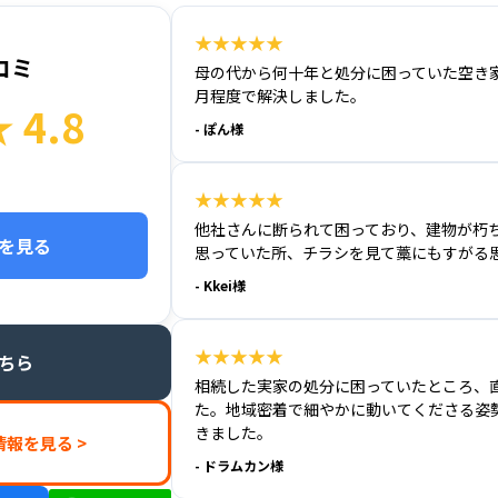
★★★★★
コミ
母の代から何十年と処分に困っていた空き
月程度で解決しました。
4.8
- ぽん様
）
★★★★★
他社さんに断られて困っており、建物が朽
ーを見る
思っていた所、チラシを見て藁にもすがる
- Kkei様
★★★★★
こちら
相続した実家の処分に困っていたところ、
た。地域密着で細やかに動いてくださる姿
きました。
報を見る >
- ドラムカン様