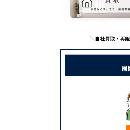
＼自社買取・再販
周