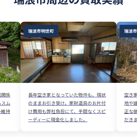
瑞浪市明世町
瑞浪市
利関係
長年空き家となっていた物件も、現状
空き
もスム
のままお引き受け。家財道具のお片付
地や
の維持
け費用も弊社負担にて、手間なくスピ
正な
ーディーに現金化しました。
だき