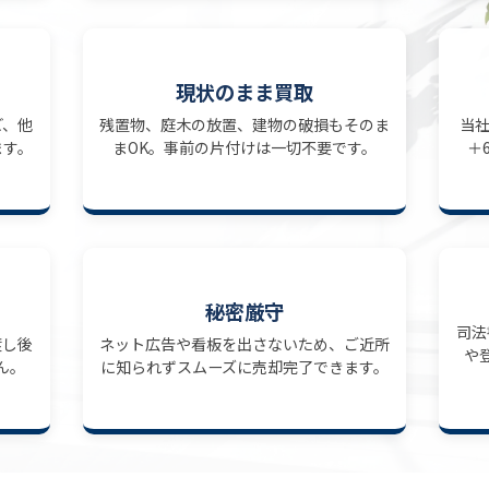
現状のまま買取
ど、他
残置物、庭木の放置、建物の破損もそのま
当
ます。
まOK。事前の片付けは一切不要です。
＋
秘密厳守
司法
渡し後
ネット広告や看板を出さないため、ご近所
や
ん。
に知られずスムーズに売却完了できます。