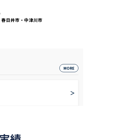
）
・春日井市・中津川市
MORE
＞
実績