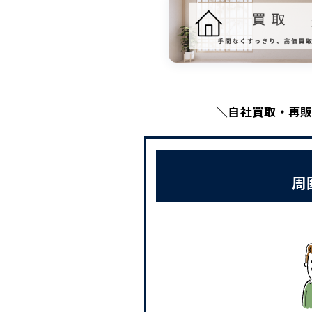
＼自社買取・再販
周