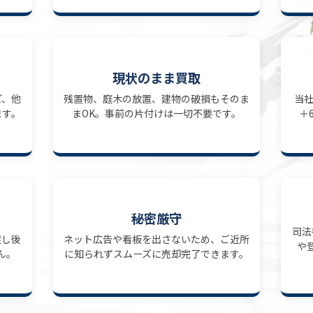
現状のまま買取
ど、他
残置物、庭木の放置、建物の破損もそのま
当
ます。
まOK。事前の片付けは一切不要です。
＋
秘密厳守
司法
渡し後
ネット広告や看板を出さないため、ご近所
や
ん。
に知られずスムーズに売却完了できます。