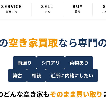
SERVICE
SELL
BUY
S
事業内容
売る
買う
ス
の
空き家買取
なら専門
雨漏り
シロアリ
荷物あり
築古
相続
近所に内緒にしたい
のどんな空き家も
そのまま買い取り