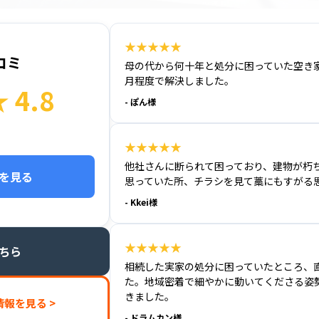
★★★★★
コミ
母の代から何十年と処分に困っていた空き
月程度で解決しました。
4.8
- ぽん様
）
★★★★★
他社さんに断られて困っており、建物が朽
ーを見る
思っていた所、チラシを見て藁にもすがる
- Kkei様
★★★★★
こちら
相続した実家の処分に困っていたところ、
た。地域密着で細やかに動いてくださる姿
きました。
報を見る >
- ドラムカン様