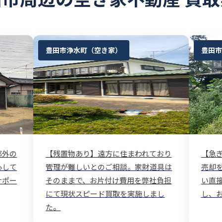
豊田市浄水町（空き家）
豊田市
郊外の
【残置物あり】遠方に住まわれており
【急
心して
管理が難しいとのご相談。家財道具は
売却
サポー
そのままで、お片付け費用を弊社負担
い直
にて現状スピード買取を実施しまし
し、
た。