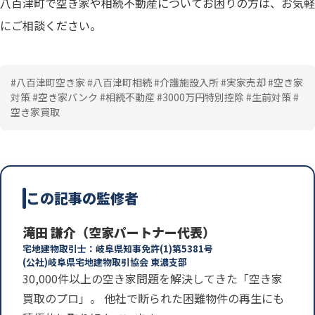
八百津町で空き家や相続不動産についてお困りの方は、お気軽
にご相談ください。
#八百津町空き家 #八百津町相続 #介護施設入所 #実家売却 #空き家
対策 #空き家バンク #相続不動産 #3000万円特別控除 #生前対策 #
空き家買取
この記事の監修者
滝田 謙介（空家パートナー代表）
宅地建物取引士：岐阜県知事免許(1)第5381号
(公社)岐阜県宅地建物取引協会 東濃支部
30,000件以上の空き家問題を解決してきた「空き家
買取のプロ」。 他社で断られた困難物件の再生にも