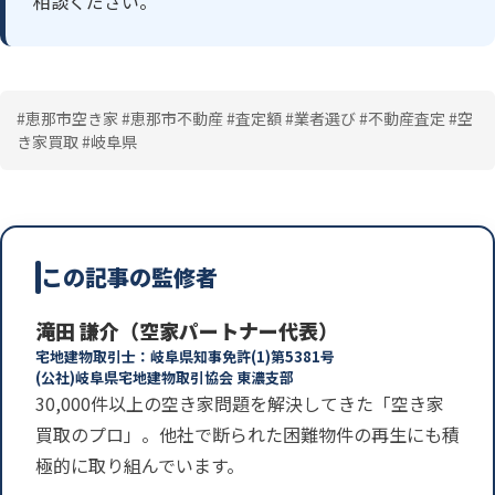
相談ください。
#恵那市空き家 #恵那市不動産 #査定額 #業者選び #不動産査定 #空
き家買取 #岐阜県
この記事の監修者
滝田 謙介（空家パートナー代表）
宅地建物取引士：岐阜県知事免許(1)第5381号
(公社)岐阜県宅地建物取引協会 東濃支部
30,000件以上の空き家問題を解決してきた「空き家
買取のプロ」。他社で断られた困難物件の再生にも積
極的に取り組んでいます。