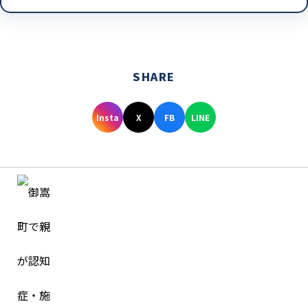
SHARE
Insta
X
FB
LINE