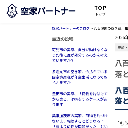
TOP
トップ
空家パートナーのブログ
>
八百津町の空き家、相
2026
最近の投稿
売却・
可児市の実家、自分が動けなくな
った後に誰が処分するのかを考え
八
ていますか？
落
多治見市の空き家、今払えている
固定資産税が年金生活になっても
払えますか
八
豊田市の実家、「荷物を片付けて
落
から売る」は損をするケースがあ
ります
美濃加茂市の実家、荷物を片づけ
ないまま相続するとどうなる？
「も
「家より荷物が問題だった」とい