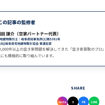
この記事の監修者
滝田 謙介（空家パートナー代表）
地建物取引士：岐阜県知事免許(1)第5381号
公社)岐阜県宅地建物取引協会 東濃支部
30,000件以上の空き家問題を解決してきた「空き家買取のプ
生にも積極的に取り組んでいます。
SHARE
Insta
X
FB
LINE