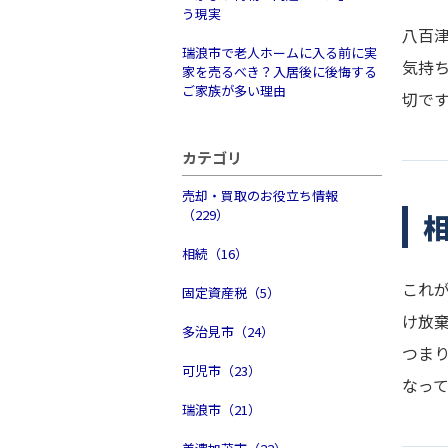
う現実
八百
瑞浪市で老人ホームに入る前に実
気持
家を売るべき？入居後に後悔する
ご家族が多い理由
切で
カテゴリ
売却・買取のお役立ち情報
（229）
相続（16）
これ
固定資産税（5）
け放
多治見市（24）
つま
可児市（23）
なっ
瑞浪市（21）