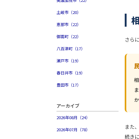
美濃加茂市（22）
土岐市（20）
恵那市（22）
御嵩町（22）
さら
八百津町（17）
瀬戸市（19）
春日井市（19）
相
豊田市（17）
ま
か
アーカイブ
2026年08月（24）
また
2026年07月（78）
続き