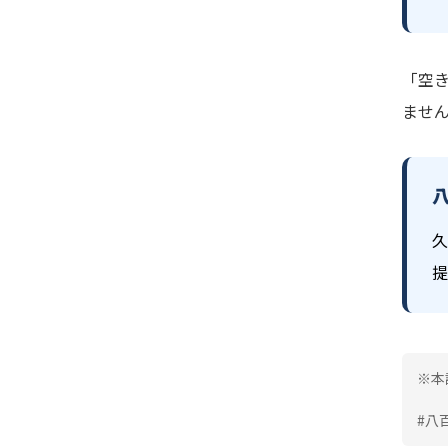
「空
ませ
久
提
※本
#八