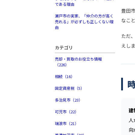
である理由
豊田
瀬戸市の実家、「仲介の方が高く
なこ
売れる」が必ずしも正しくない理
由
ただ
えし
カテゴリ
売却・買取のお役立ち情報
（226）
相続（16）
固定資産税（5）
多治見市（23）
建
可児市（22）
人
瑞浪市（21）
向