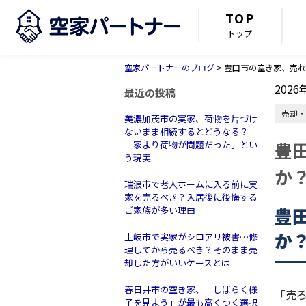
TOP
トップ
空家パートナーのブログ
>
豊田市の空き家、売れ
2026
最近の投稿
売却・
美濃加茂市の実家、荷物を片づけ
ないまま相続するとどうなる？
豊
「家より荷物が問題だった」とい
う現実
か
瑞浪市で老人ホームに入る前に実
家を売るべき？入居後に後悔する
豊
ご家族が多い理由
か
土岐市で実家がシロアリ被害…修
理してから売るべき？そのまま売
却した方がいいケースとは
春日井市の空き家、「しばらく様
「売
子を見よう」が最も高くつく選択