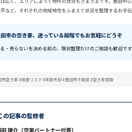
市は広く、エリアによって物件の状況もさまざまです。豊田中心
松平など、それぞれの地域特性をふまえて状況を整理するお手伝
豊田市の空き家、迷っている段階でもお気軽にどうぞ
る・売らないを決める前の、現状整理だけのご相談も歓迎です
田市空き家 #放置リスク #実家売却 #豊田市不動産 #空き家買取
この記事の監修者
滝田 謙介（空家パートナー代表）