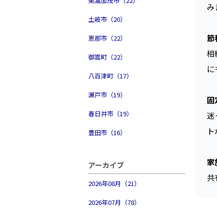
美濃加茂市（22）
み
土岐市（20）
節
恵那市（22）
相
御嵩町（22）
に
八百津町（17）
瀬戸市（19）
固
春日井市（19）
迷
ト
豊田市（16）
家
アーカイブ
共
2026年08月（21）
2026年07月（78）