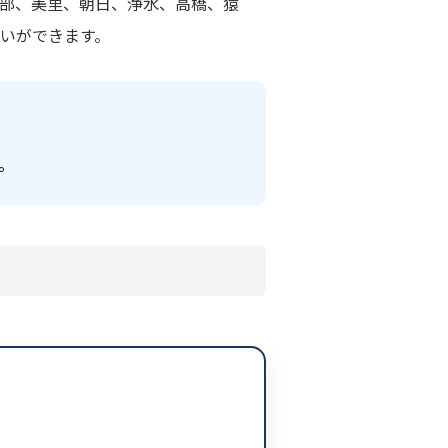
部、美里、朝日、浄水、高橋、猿
いができます。
。