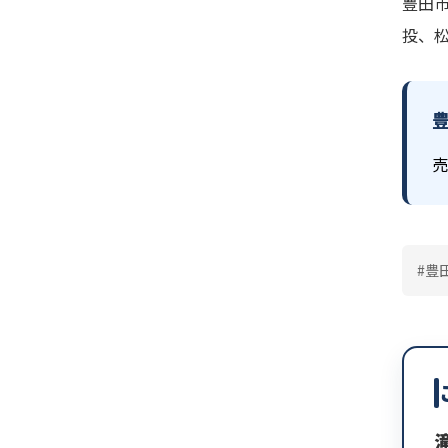
豊田
投、
売
#豊