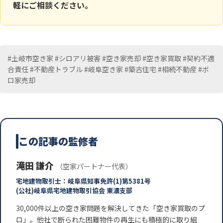
軽にご相談ください。
#土岐市空き家 #シロアリ被害 #空き家売却 #空き家買取 #契約不適
合責任 #不動産トラブル #岐阜空き家 #築古住宅 #相続不動産 #ボ
ロ家売却
この記事の監修者
滝田 謙介
（空家パートナー代表）
宅地建物取引士：岐阜県知事免許(1)第5381号
(公社)岐阜県宅地建物取引協会 東濃支部
30,000件以上の空き家問題を解決してきた「空き家買取のプ
ロ」。他社で断られた困難物件の再生にも積極的に取り組