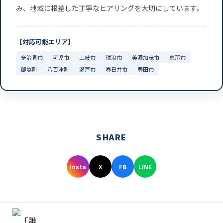
み、地域に根差した丁寧なヒアリングを大切にしています。
【対応可能エリア】
多治見市
可児市
土岐市
瑞浪市
美濃加茂市
恵那市
御嵩町
八百津町
瀬戸市
春日井市
豊田市
SHARE
Insta
X
FB
LINE