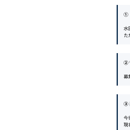
①
水
た
②
募
③
今
現