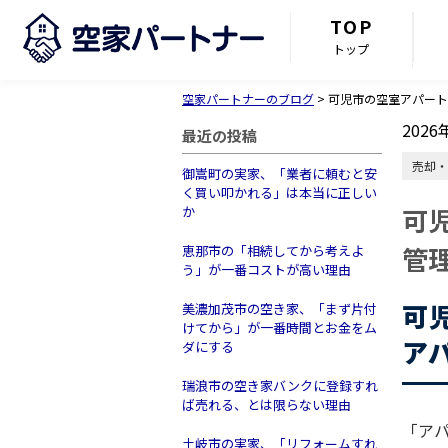
TOP
トップ
空家パートナーのブログ
>
可児市の空室アパート
2026
最近の投稿
売却・
御嵩町の実家、「業者に頼むと安
く買い叩かれる」は本当に正しい
可
か
管
恵那市の「相続してから考えよ
う」が一番コストが高い理由
可
美濃加茂市の空き家、「まず片付
けてから」が一番時間とお金をム
ア
ダにする
瑞浪市の空き家バンクに登録すれ
ば売れる、とは限らない理由
「ア
土岐市の実家、「リフォームすれ