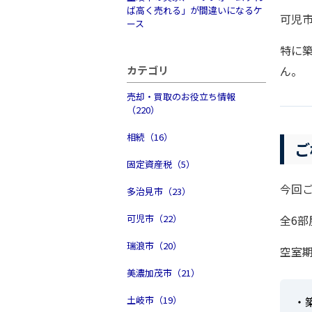
ば高く売れる」が間違いになるケ
可児
ース
特に
カテゴリ
ん。
売却・買取のお役立ち情報
（220）
相続（16）
ご
固定資産税（5）
今回
多治見市（23）
可児市（22）
全6
瑞浪市（20）
空室期
美濃加茂市（21）
土岐市（19）
・