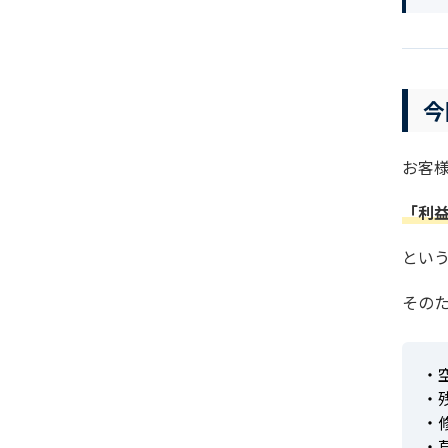
今
お客
「利
とい
その
・
・
・
・