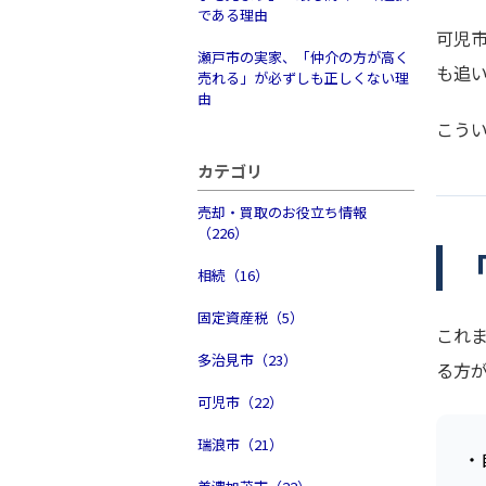
である理由
可児
瀬戸市の実家、「仲介の方が高く
も追
売れる」が必ずしも正しくない理
由
こう
カテゴリ
売却・買取のお役立ち情報
（226）
相続（16）
固定資産税（5）
これ
多治見市（23）
る方
可児市（22）
瑞浪市（21）
・