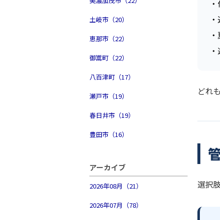
美濃加茂市（22）
・
・
土岐市（20）
・
恵那市（22）
・
御嵩町（22）
八百津町（17）
どれ
瀬戸市（19）
春日井市（19）
豊田市（16）
アーカイブ
選択
2026年08月（21）
2026年07月（78）