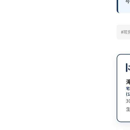
今
#可
宅
(