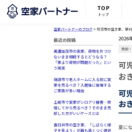
TOP
トップ
空家パートナーのブログ
>
可児市の空き家、草刈
2026
最近の投稿
売却・
美濃加茂市の実家、荷物を片づけ
ないまま相続するとどうなる？
可
「家より荷物が問題だった」とい
う現実
お
瑞浪市で老人ホームに入る前に実
家を売るべき？入居後に後悔する
可
ご家族が多い理由
お
土岐市で実家がシロアリ被害…修
理してから売るべき？そのまま売
却した方がいいケースとは
春日井市の空き家、「しばらく様
夏に
子を見よう」が最も高くつく選択