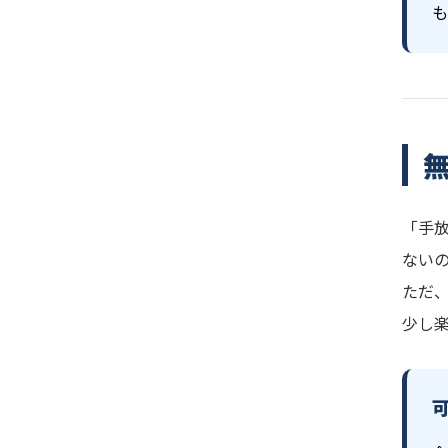
も
「手
ない
ただ
少し