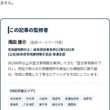
ません。
この記事の監修者
滝田 謙介
（空家パートナー代表）
宅地建物取引士：岐阜県知事免許(1)第5381号
(公社)岐阜県宅地建物取引協会 東濃支部
30,000件以上の空き家問題を解決してきた「空き家買取のプ
ロ」。他社で断られた困難物件の再生にも積極的に取り組
み、地域に根差した丁寧なヒアリングを大切にしています。
【対応可能エリア】
多治見市
可児市
土岐市
瑞浪市
美濃加茂市
恵那市
御嵩町
八百津町
瀬戸市
春日井市
豊田市