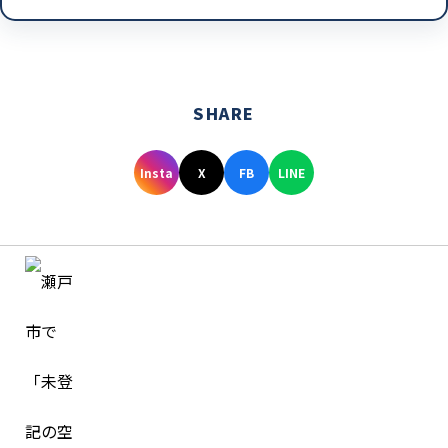
SHARE
Insta
X
FB
LINE