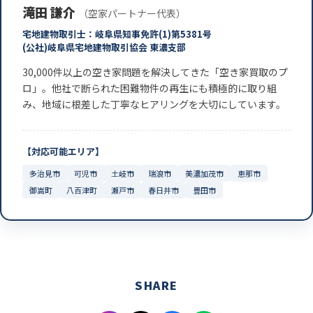
滝田 謙介
（空家パートナー代表）
宅地建物取引士：岐阜県知事免許(1)第5381号
(公社)岐阜県宅地建物取引協会 東濃支部
30,000件以上の空き家問題を解決してきた「空き家買取のプ
ロ」。他社で断られた困難物件の再生にも積極的に取り組
み、地域に根差した丁寧なヒアリングを大切にしています。
【対応可能エリア】
多治見市
可児市
土岐市
瑞浪市
美濃加茂市
恵那市
御嵩町
八百津町
瀬戸市
春日井市
豊田市
SHARE