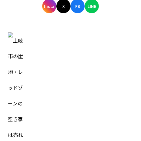
Insta
X
FB
LINE