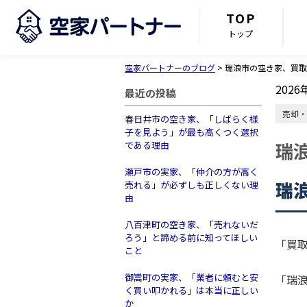
TOP
トップ
空家パートナーのブログ
>
瑞浪市の空き家、買取
2026
最近の投稿
売却・
春日井市の空き家、「しばらく様
子を見よう」が最も高くつく選択
瑞
である理由
瀬戸市の実家、「仲介の方が高く
瑞
売れる」が必ずしも正しくない理
由
八百津町の空き家、「売れないだ
ろう」と諦める前に知ってほしい
「買
こと
御嵩町の実家、「業者に頼むと安
「瑞
く買い叩かれる」は本当に正しい
か