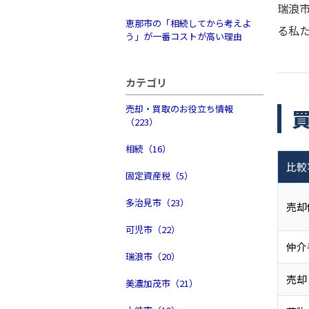
瑞浪
恵那市の「相続してから考えよ
る私
う」が一番コストが高い理由
カテゴリ
売却・買取のお役立ち情報
（223）
相続（16）
比較
固定資産税（5）
多治見市（23）
売却
可児市（22）
仲介
瑞浪市（20）
売却
美濃加茂市（21）