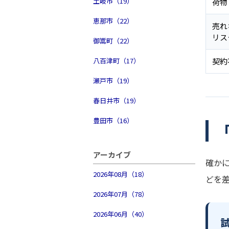
土岐市（19）
荷物
恵那市（22）
売れ
リス
御嵩町（22）
八百津町（17）
契約
瀬戸市（19）
春日井市（19）
豊田市（16）
アーカイブ
確か
2026年08月（18）
どを
2026年07月（78）
2026年06月（40）