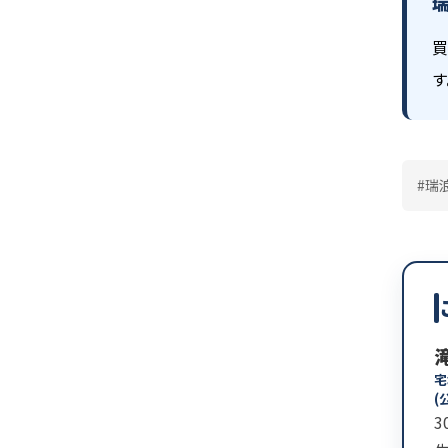
買
す
#瑞
宅
(