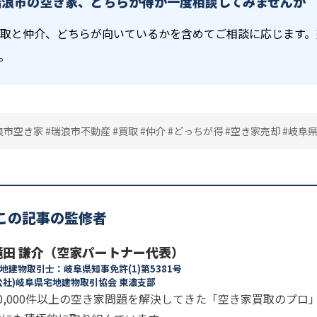
瑞浪市の空き家、どちらが得か一度相談してみませんか
取と仲介、どちらが向いているかを含めてご相談に応じます。
。
浪市空き家 #瑞浪市不動産 #買取 #仲介 #どっちが得 #空き家売却 #岐阜
この記事の監修者
滝田 謙介（空家パートナー代表）
地建物取引士：岐阜県知事免許(1)第5381号
公社)岐阜県宅地建物取引協会 東濃支部
30,000件以上の空き家問題を解決してきた「空き家買取のプ