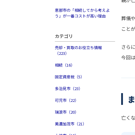
親が
恵那市の「相続してから考えよ
う」が一番コストが高い理由
葬儀や
こと
カテゴリ
さら
売却・買取のお役立ち情報
（223）
今回
相続（16）
固定資産税（5）
多治見市（23）
可児市（22）
瑞浪市（20）
亡く
美濃加茂市（21）