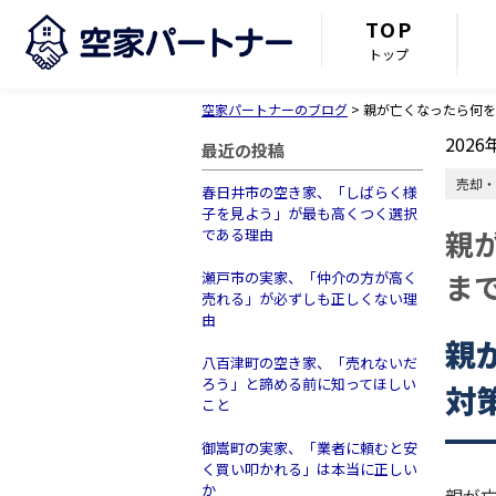
TOP
トップ
空家パートナーのブログ
>
親が亡くなったら何を
2026
最近の投稿
売却・
春日井市の空き家、「しばらく様
子を見よう」が最も高くつく選択
親
である理由
ま
瀬戸市の実家、「仲介の方が高く
売れる」が必ずしも正しくない理
由
親
八百津町の空き家、「売れないだ
ろう」と諦める前に知ってほしい
対
こと
御嵩町の実家、「業者に頼むと安
く買い叩かれる」は本当に正しい
か