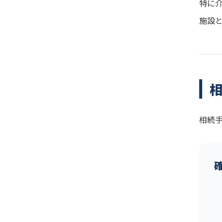
特に
施設
相続