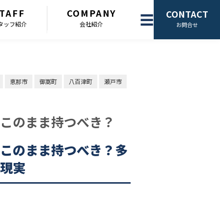
TAFF
COMPANY
CONTACT
☰
タッフ紹介
会社紹介
お問合せ
恵那市
御嵩町
八百津町
瀬戸市
このまま持つべき？
このまま持つべき？多
現実