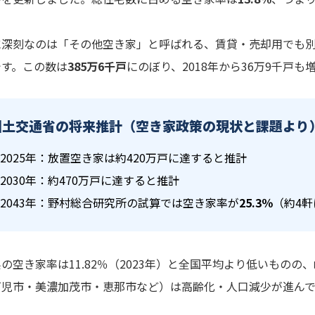
に深刻なのは「その他空き家」と呼ばれる、賃貸・売却用でも
です。この数は
385万6千戸
にのぼり、2018年から36万9千戸も
国土交通省の将来推計（空き家政策の現状と課題より
2025年：放置空き家は約420万戸に達すると推計
2030年：約470万戸に達すると推計
2043年：野村総合研究所の試算では空き家率が
25.3％
（約4軒
の空き家率は11.82％（2023年）と全国平均より低いもの
可児市・美濃加茂市・恵那市など）は高齢化・人口減少が進んで