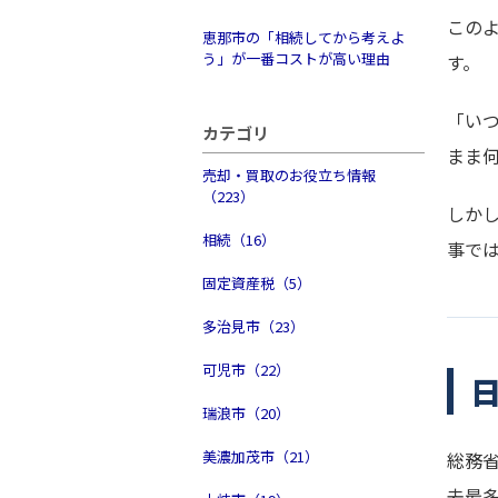
この
恵那市の「相続してから考えよ
う」が一番コストが高い理由
す。
「い
カテゴリ
まま
売却・買取のお役立ち情報
（223）
しか
相続（16）
事で
固定資産税（5）
多治見市（23）
可児市（22）
瑞浪市（20）
美濃加茂市（21）
総務省
去最