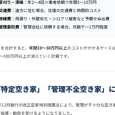
草刈り・清掃
：年2〜4回×業者依頼で年間3〜10万円
交通費
：遠方に住む場合、往復の交通費と時間的コスト
修繕費
：雨漏り・外壁劣化・シロアリ被害など予期せぬ出費
管理委託費
：管理会社に依頼する場合、月数千〜1万円程度
らを合計すると、
年間10〜30万円以上
のコストがかかるケースは
0〜300万円以上が消えていく計算です。
「特定空き家」「管理不全空き家」
3年12月施行の改正空家特別措置法により、管理が不十分な空
ら指導・勧告を受けるようになりました。