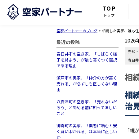
TOP
トップ
空家パートナーのブログ
>
相続した実家、誰も住
2026
最近の投稿
売却・
春日井市の空き家、「しばらく様
子を見よう」が最も高くつく選択
春日井
である理由
相
瀬戸市の実家、「仲介の方が高く
売れる」が必ずしも正しくない理
由
相
八百津町の空き家、「売れないだ
治
ろう」と諦める前に知ってほしい
こと
御嵩町の実家、「業者に頼むと安
「親
く買い叩かれる」は本当に正しい
か