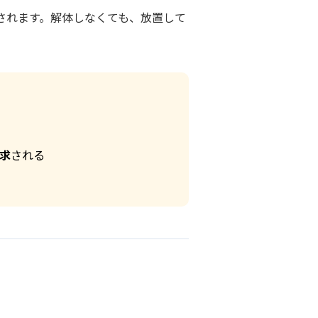
されます。解体しなくても、放置して
求
される
ト