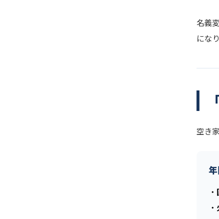
名義
にな
空き
年
・
・