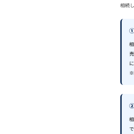
相続
相
売
に
※
相
で