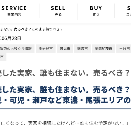
SERVICE
SELL
BUY
S
事業内容
売る
買う
ス
まない。売るべき？このまま持つべき？
年06月28日
買取のお役立ち情報
多治見市
可児市
瑞浪市
美濃加茂市
土岐市
市
続した実家、誰も住まない。売るべき？
続した実家、誰も住まない。売るべき？
見・可児・瀬戸など東濃・尾張エリアの
が亡くなって、実家を相続したけれど…誰も住む予定がない。」