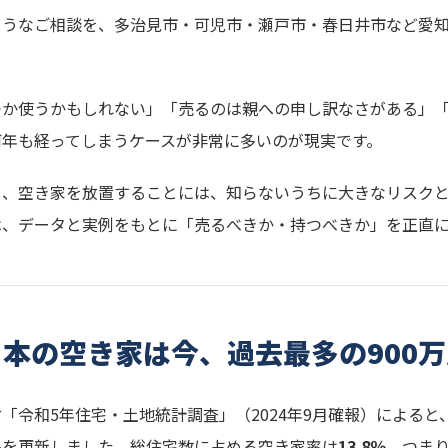
ようなご相談を、多治見市・可児市・瀬戸市・春日井市など愛
つか使うかもしれない」「売るのは親への申し訳なさがある」
何年も経ってしまうケースが非常に多いのが現実です。
し、空き家を放置することには、知らないうちに大きなリスク
は、データと実例をもとに「売るべきか・持つべきか」を正直
日本の空き家は今、過去最多の900万
「令和5年住宅・土地統計調査」（2024年9月確報）による
多を更新しました。総住宅数に占める空き家率は
13.8％
、つまり