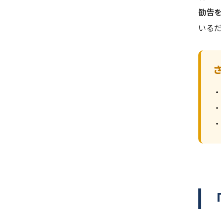
勧告を
いる
・
・
・