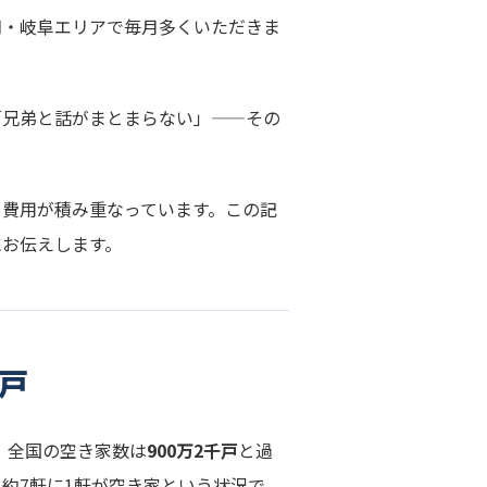
知・岐阜エリアで毎月多くいただきま
「兄弟と話がまとまらない」——その
と費用が積み重なっています。この記
にお伝えします。
戸
と、全国の空き家数は
900万2千戸
と過
約7軒に1軒が空き家という状況で