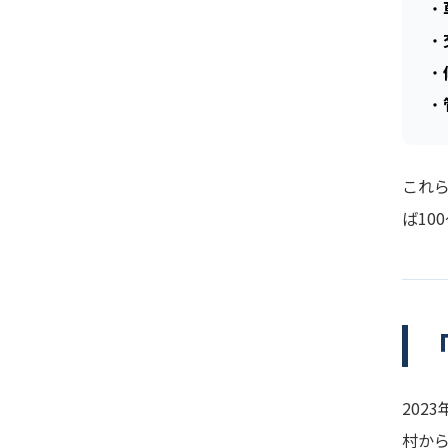
・
・
・
・
これ
ば10
202
村か